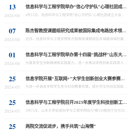
13
信息科学与工程学院举办“信心守护队”心理社团成立大会暨全体心理委员培训会
2024-04
4月11日，信息科学与工程学院“信心守护队”心理社团成立大会暨全体心理委员培训会在振声苑E206举行。山东大学（青岛）心理健康教育与咨询中心专职教师于路心，信息科学与工程学院学工办主任、心理辅导员周苗苗，辅导员李金珊，以及学院全体心理委员参会。首先，周苗苗介绍了学院成立“信心守护队”心理社团的重要意义，表达了学院对学生心理工作的高度重视。她强调，社团的负责同学要有担当精神和责任意识，要充分认识到心理工...
07
陈杰智教授课题组研究成果被国际集成电路技术领域顶级会议VLSl录用
2024-04
近日，信息科学与工程学院陈杰智教授课题组在存储器领域的最新研究成果《First Demonstration of BEOL-Compatible 3D Vertical FeNOR》与《Unveiling Cryogenic Performance (4 to 300 K) towards Ultra-thin Ferroelectric HZO: Novel Kinetic Barrier Engineering and Underlying Mechanism》被集成电路技术领域国际顶级会议VLSI Symposium 2024接收。该研究工作由山东大学、新加坡国立大学等单位共同合作完成，山东大学17级...
01
信息科学与工程学院举办第十四届“挑战杯”山东大学大学生创业计划竞赛院赛
2024-04
为激发学生创新精神和实践能力，进一步推动学院创新实践育人，2024年3月29日下午，信息科学与工程学院于N5楼410会议室举行第十四届“挑战杯”山东大学大学生创业计划竞赛院赛。学院信号处理与人工智能研究所副所长杨阳、学工办主任周苗苗、团委书记宋文洁、各年级本科生、研究生辅导员受邀担任评委。本次院赛共有十一支队伍参与角逐，项目涵盖“人工智能+”、智慧医疗、大语言模型等多个领域。各项目负责人围绕项目的研究背景、...
25
信息学院开展“互联网+”大学生创新创业大赛参赛培训讲座
2024-03
为进一步激发学院学生参与科创赛事热情，提升学生科创实践能力，深化学院创新实践育人实效，信息学院于3月21日在N7楼330报告厅举办“互联网+”大学生创新创业大赛参赛培训讲座。本次讲座邀请了校团委创新创业实践育人工作负责人、“互联网+”国家专家库成员、赛事校内负责人南东周主讲，信息学院党委副书记李鸿娟、参赛队伍指导教师代表、辅导员以及各年级学生代表参加会议。会上，南东周系统地梳理了“互联网+”和“挑战杯”两...
25
信息科学与工程学院召开2023年度学生科技创新工作表彰大会
2024-03
3月21日，山东大学信息科学与工程学院在N7楼330报告厅召开2023年度学生科技创新工作表彰大会。信息学院党委书记李德春、院长陈杰智、领导班子成员、校团委创新创业实践育人工作负责人、学院竞赛队伍指导教师、辅导员、获奖学生、获奖团队代表以及学院学生代表参加大会。会议由学院研究生辅导员李金珊主持。表彰大会在庄严的国歌声中拉开帷幕。学院党委书记李德春致辞。他对在科技创新赛事中取得优异成绩的学生表示热烈的祝贺。...
25
两院交流促进步，携手共筑“山海情”