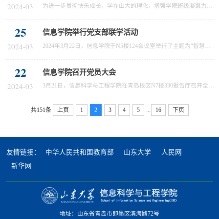
2024-03
为进一步贯彻快乐成长，学在山大的理念，增强学院班级凝聚力建设，促进同学们之间的交流，缓解学习压力，凝聚奋进力量，增进与兄弟高校的情谊。3月23日，中国海洋大学2022级电子信息类1班来到山东大学青岛校区与山东大学信息科学与工程学院通信1班开展研学交流活动。中国海洋大学来访的师生们在简单的参观完山东大学青岛校区的运动场馆后，一场篮球友谊赛在青岛校区综合体育馆拉开序幕。伴随着一声哨响，双方队员立刻进入激烈的...
25
信息学院举行党支部联学活动
2024-03
2024年3月22日，信息学院于N5楼124会议室举行了主题为“智慧财经点对点，信息科学创革新”的党支部联学活动。青岛校区财务处副处长刘仁芝参加活动，活动由信息学院党委副书记李鸿娟主持。在本次活动中，刘仁芝对财务工作总体情况及财务处相关人员工作职责作简要介绍。随后李太书科长就个人所得税的计算方法和注意事项作详细讲解，并从预约系统，国内差旅费，报销票据和常用政策等方面介绍报销常见问题。随后，王静科长就科研业...
22
信息学院召开党员大会
2024-03
3月21日，信息科学与工程学院在青岛校区N7楼330报告厅召开全院党员大会，全体教工党员和学生党员代表参会。学院党委书记李德春作工作报告，学院党委副书记宫相栋作党费收缴使用管理情况报告，会议由学院党委副书记李鸿娟主持。本次会议选举产生了新一届中共信息科学与工程学院委员会。本次大会的主题是高举中国特色社会主义伟大旗帜，坚持以习近平新时代中国特色社会主义思想为指导，全面贯彻党的二十大精神，深入落实习近平总...
...
共151条
上页
1
2
3
4
5
16
下页
友情链接：
中华人民共和国教育部
山东大学
人民网
新华网
地址：山东省青岛市即墨区滨海路72号