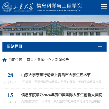
旧站栏目
当前位置：
首页
>
新闻中心
>
新闻公告
28
山东大学守望行动登上青岛市大学生艺术节
2024-04
4月26日，守望行动登上青岛大剧院的舞台，参加了由青岛市委宣传部、青岛市委教育工委、共青团市委主办的，“青春誓言中国”第二届青岛高校大学生艺术节文艺汇演。在此次汇演中，守望行动志愿者代表苏瑞和大学生艺术团的刘都、谭越三位同学以青春接力的形式，面向25所驻青高校和在场的两千余名大学生，讲述了山东大学守望行动实现农村留守儿童精准扶智的故事。我院志愿者代表苏瑞向大家分享了自己和小朋友六年来的守望故事，讲述...
15
信息学院举办2024年度中国国际大学生创新大赛院内选拔赛
2024-04
为贯彻党的二十大精神，深入落实习近平总书记给第三届中国“互联网＋”大学生创新创业大赛“青年红色筑梦之旅”大学生重要回信精神，进一步激发大学生的创新思维与创造能力，深化学院创新实践育人，信息科学与工程学院于4月12日在N5楼410会议室举办2024年度中国国际大学生创新大赛院内选拔赛。学院党委书记李德春、党委副书记李鸿娟、微电子与纳米技术研究所詹学鹏、先进通信与智能信息处理研究所董郑、信号处理与人工智能研究...