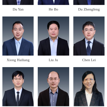
Du Yan
He Bo
Du Zhengfeng
Xiong Hailiang
Liu Ju
Chen Lei