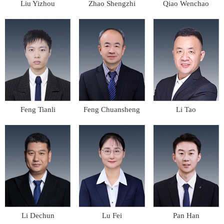
Liu Yizhou
Zhao Shengzhi
Qiao Wenchao
Feng Tianli
Feng Chuansheng
Li Tao
Li Dechun
Lu Fei
Pan Han