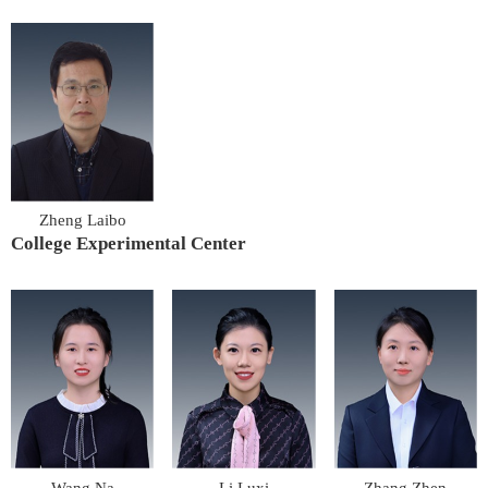
Zheng Laibo
College Experimental Center
Wang Na
Li Luxi
Zhang Zhen