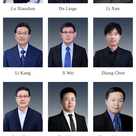
Lu Xiaoshan
Du Liuge
Li Xun
Li Kang
Ji Wei
Zhang Chen