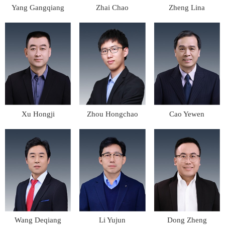
Yang Gangqiang
Zhai Chao
Zheng Lina
Xu Hongji
Zhou Hongchao
Cao Yewen
Wang Deqiang
Li Yujun
Dong Zheng