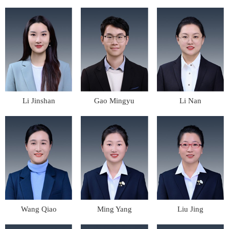
Li Jinshan
Gao Mingyu
Li Nan
Wang Qiao
Ming Yang
Liu Jing