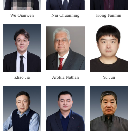
Wu Qianwen
Niu Chuanning
Kong Fanmin
Zhao Jia
Arokia Nathan
Yu Jun