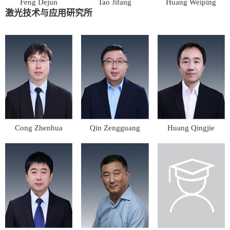
Feng Dejun
Tao Jifang
Huang Weiping
激光技术与应用研究所
Cong Zhenhua
Qin Zengguang
Huang Qingjie