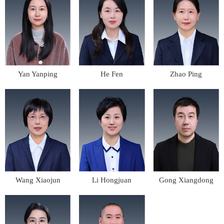
Yan Yanping
He Fen
Zhao Ping
Wang Xiaojun
Li Hongjuan
Gong Xiangdong