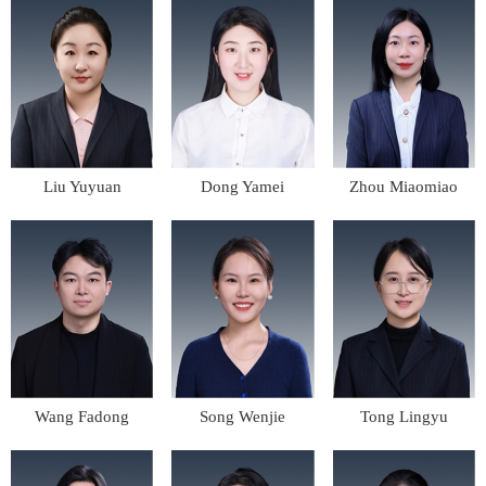
Liu Yuyuan
Dong Yamei
Zhou Miaomiao
Wang Fadong
Song Wenjie
Tong Lingyu