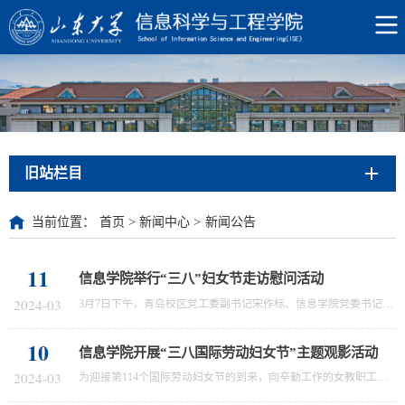
旧站栏目
当前位置：
首页
>
新闻中心
>
新闻公告
11
信息学院举行“三八”妇女节走访慰问活动
2024-03
3月7日下午，青岛校区党工委副书记宋作标、信息学院党委书记李德春分别代表校区和学院看望慰问了正在办公室开展工作的武继璇研究员，校区和学院领导与她进行了亲切交谈，向她送上鲜花和节日的祝福，并向校区和学院的女教职工致以节日的问候。人间最美三月天，春花烂漫展新颜。信息学院女教职工将继续激扬“巾帼不让须眉”的铿锵之志，继续发挥优秀女性的示范引领作用，为学院高质量发展贡献巾帼力量
10
信息学院开展“三八国际劳动妇女节”主题观影活动
2024-03
为迎接第114个国际劳动妇女节的到来，向辛勤工作的女教职工们致以节日的问候和由衷的祝福，3月8日上午，信息学院开展“三八国际劳动妇女节”主题观影活动，组织信息学院女教职工们观看电影《第二十条》。影片以真实案例为背景，展现了围绕我国刑法第二十条即“正当防卫”条款的理解与适用、个案处理与类案治理、法律与社会等关系之间的张力，强调了法治精神的重要性，倡导百姓遵法守法，通过法律途径解决纠纷，拿起法律武器维护...