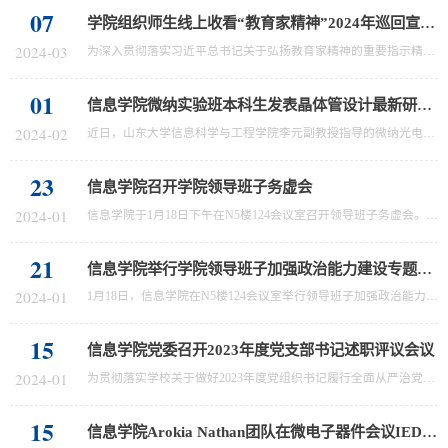
07
学院组织师生线上收看“教育家精神”2024年巡回宣讲活动直播
2024-03
为深入贯彻落实习近平总书记关于弘扬教育家精神的重要指示精神，激励广大教师大力弘扬践行教育家精神，信息科学与工程学院按照学校要求，积极谋划，广泛发动和组织全院师生于3月2日上午9:00至11:00，通过观看网络视频直播的形式，收看教育家精神2024年全国巡回宣讲（山东站）活动。报告会上，6位优秀教师讲述了他们躬耕教坛、无私奉献的育人实践和感人故事，生动阐释了“心有大我、至诚报国的理想信念，言为士则、行为世范的道...
01
信息学院微纳实验班本科生发表晶体管设计最新研究成果
2024-02
近日，山东大学信息科学与工程学院李元副教授指导的微纳光电子科学与技术实验班本科生刘坤一（2018级）、鲁飞（2017级）和李鑫鸣（2020级）在低功耗晶体管设计方面的最新研究成果分别在Applied Physics Letters和ACS Applied Nano Materials发表。随着晶体管特征尺寸的微缩和集成度的提高，芯片功耗急剧提升，设计和实现低功耗晶体管已成为后摩尔时代面临的一项重要挑战。由于亚阈值摆幅（Subthreshold Swing，简称SS）是影响晶...
23
信息学院召开学院领导班子务虚会
2024-01
信息学院于1月18日下午在N5楼124会议室召开领导班子务虚会。会议由学院党委书记李德春主持，院长陈杰智，学院党委副书记宫相栋、李鸿娟，副院长李玉军、孙宝清出席会议。会议聚焦党建工作、学院发展、学生就业等重要领域，围绕推动学科业务主线，加强沟通交流，驱动高质量发展进行研讨。学院领导班子成员、办公室主任、党务秘书、部分教工党支部书记参会
21
信息学院举行学院领导班子加强政治能力建设专题研讨会
2024-01
1月18日，信息学院在N5楼124会议室举行领导班子加强政治能力建设专题研讨会，由学院党委副书记宫相栋进行领学。会议由学院党委书记李德春主持，青岛校区党工委副书记宋作标，院长陈杰智出席会议并讲话。会上，宫相栋以加强党的政治能力建设为主题进行领学，从党的政治建设基本内涵，党的政治建设历史进程等方面作详细解读，并分享《中共中央关于加强党的政治建设的意见》相关学习体会。宋作标在学院领导班子加强政治能力建设方...
15
信息学院党委召开2023年度党支部书记述职评议会议
2024-01
为贯彻落实学校关于做好2023年度党组织书记履行全面从严治党责任和抓基层党建工作述职评议考核工作要求，信息学院党委于1月11日下午在N5楼124会议室召开2023年度党支部书记述职评议会议。山东大学第十巡视组于乾同志，学院党委书记李德春出席会议并讲话，党委副书记宫相栋、李鸿娟，副院长李玉军、孙宝清及各教工支部书记出席会议，学生党支部书记列席会议。会上，学院13位教工支部书记进行现场述职，10位学生支部书记进行书面...
15
信息学院Arokia Nathan团队在微电子器件会议IEDM 2023发表最新成果