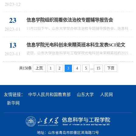
2023-12
23
信息学院组织观看依法治校专题辅导报告会
2023-11
11月22日下午，山东大学举办依法治校专题辅导报告会，信息科学与工程学院在N5-413会议室设立视频分会场，学院党委书记张东升、常务副院长李德春、党委副书记宫相栋，法治工作联络员和正科级干部参会。教育部政策法规司副司长王大泉以深化依法治校为主线，对“高等学校与法治工作的新形势与新任务”、“深化依法治国对高等学校的现实意义与作用”等内容进行了深入讲解
13
信息学院光电科创未来精英班本科生发表SCI论文
2023-11
近日，山东大学信息科学与工程学院光电科创未来精英班的2021级本科生李莹，在不规则孔径干涉图相位解调领域取得显著进展。相关研究成果以“Phase retrieval for single-frame interferogram with an irregular-shaped aperture based on deep learning”为题，发表于国际权威期刊Optics Express。在现代光学中，具有不规则孔径的光学元件能提供更高的灵活性和自由度，在许多光学系统中是不可替代的。干涉测量法作为一种广泛应用...
...
共150条
上页
1
2
3
4
5
15
下页
友情链接：
中华人民共和国教育部
山东大学
人民网
新华网
地址：山东省青岛市即墨区滨海路72号