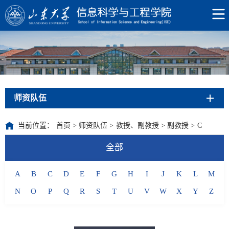
师资队伍
当前位置：
首页
>
师资队伍
>
教授、副教授
>
副教授
>
C
全部
A
B
C
D
E
F
G
H
I
J
K
L
M
N
O
P
Q
R
S
T
U
V
W
X
Y
Z