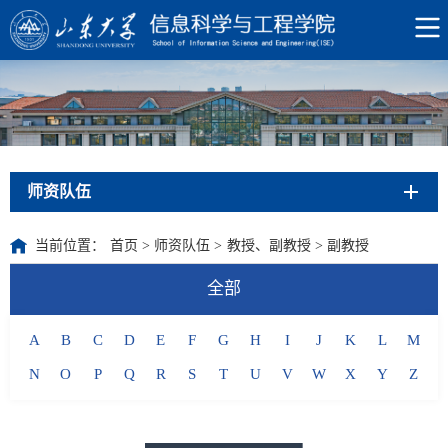
师资队伍
当前位置：
首页
>
师资队伍
>
教授、副教授
>
副教授
全部
A
B
C
D
E
F
G
H
I
J
K
L
M
N
O
P
Q
R
S
T
U
V
W
X
Y
Z