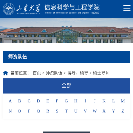
师资队伍
当前位置：
首页
>
师资队伍
>
博导、硕导
>
硕士导师
全部
A
B
C
D
E
F
G
H
I
J
K
L
M
N
O
P
Q
R
S
T
U
V
W
X
Y
Z