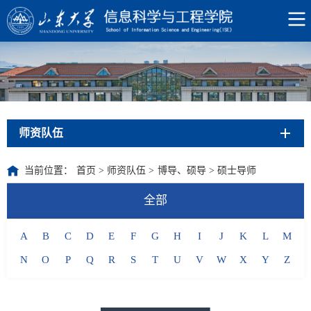
师资队伍
当前位置：
首页
>
师资队伍
>
博导、硕导
>
硕士导师
全部
A
B
C
D
E
F
G
H
I
J
K
L
M
N
O
P
Q
R
S
T
U
V
W
X
Y
Z