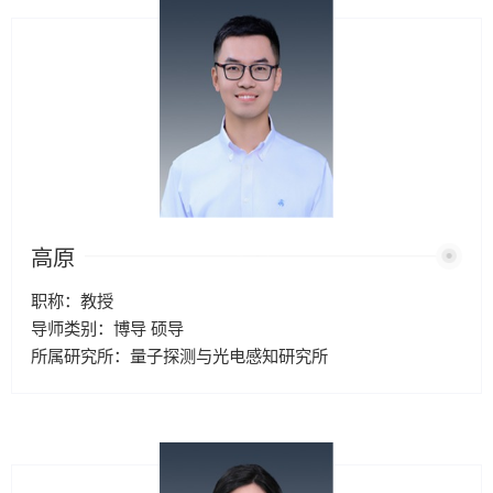
高原
职称：教授
导师类别：博导 硕导
所属研究所：量子探测与光电感知研究所