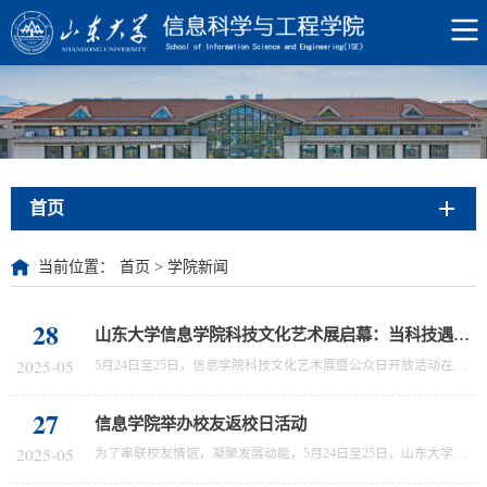
首页
当前位置：
首页
>
学院新闻
28
山东大学信息学院科技文化艺术展启幕：当科技遇见艺术，解锁信息学科新视界
2025-05
5月24日至25日，信息学院科技文化艺术展暨公众日开放活动在青岛校区第周苑D座举办。本次展览以“逐科技，融文化，观风采，趣实验”为主题，设有科技展区、文化艺术展区、速答挑战赛展区、招生解答与升学指导4个专题展区，全方位呈现学院学科建设、科技创新、文化建设和人才培养方面丰硕成果。活动现场气氛热烈，吸引众多校内外师生、校友、市民及青少年来展参观。专业深度与科普趣味交融专业沉浸科普展区依托学院三大一级学科，...
27
信息学院举办校友返校日活动
2025-05
为了串联校友情谊，凝聚发展动能，5月24日至25日，山东大学信息科学与工程学院举办校友返校日活动，校友们重返校园，共叙同窗情谊，分享成长经验，传递母校精神。在科技文化展现场，校友们参与了多项互动体验项目，包括机械臂操作、手摇发电机演示等，亲身感受学院在科技创新方面的活力与成果。多位来自研究院、互联网大厂、国企及高校博士阶段的优秀校友齐聚一堂，分享各自的成长路径与职业经验。在自由交流环节，同学们踊跃提...