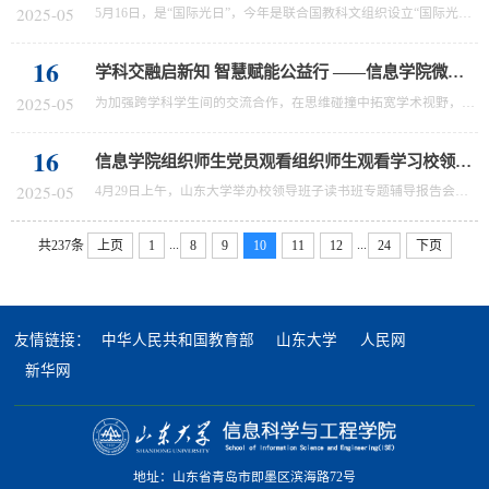
2025-05
5月16日，是“国际光日”，今年是联合国教科文组织设立“国际光日”的第七年。为纪念光技术对人类文明的深远影响，将光的知识传递给更多的人，信息学院党委书记李德春带领光电科创未来精英班的师生们首次走出青岛，赴淄博沂源一中开展科普活动，将光学原理科普、前沿技术展示、动手实验体验深度融合，以“科学讲座+互动实验+讲解问答”的形式，让千余名高中生近距离感受光学的魅力，感受山大师生的风采。启幕：光脉千年，映照科...
16
学科交融启新知 智慧赋能公益行 ——信息学院微纳班与政管学院公信班开展学术交流与心理健康活动
2025-05
为加强跨学科学生间的交流合作，在思维碰撞中拓宽学术视野，营造向上校园氛围，近日，信息学院2023级微纳实验班与政管学院2023级公信实验班联合举办"学科交融·心灵护航"学术交流与心理健康共建活动。跨学科交流：思维碰撞，启迪新知在学习经验交流环节，政管学院公信班的张怿轩分享文科类知识的学习方法，介绍了读、写、记在知识学习中的重要性，为同学们提供了高效学习的宝贵思路。信息学院微纳班的赵拓介绍大学生活中的专业课...
16
信息学院组织师生党员观看组织师生观看学习校领导班子读书班专题辅导报告会暨党委理论学习中心组（扩大）会议
2025-05
4月29日上午，山东大学举办校领导班子读书班专题辅导报告会暨党委理论学习中心组（扩大）会议，学习习近平总书记关于党的自我革命的重要思想-延安整风与党的作风建设。会议邀请中国延安干部学院教学科研部延安精神研究中心主任冯建玫作报告。学院组织全体师生党员集体观看学习会议。会议以“延安整风的背景及原因”、“延安整风的内容、方法与进程”、“延安整风的历史贡献”和“弘扬延安优良传统，加强党的作风建设”四个主题...
...
...
共237条
上页
1
8
9
10
11
12
24
下页
友情链接：
中华人民共和国教育部
山东大学
人民网
新华网
地址：山东省青岛市即墨区滨海路72号