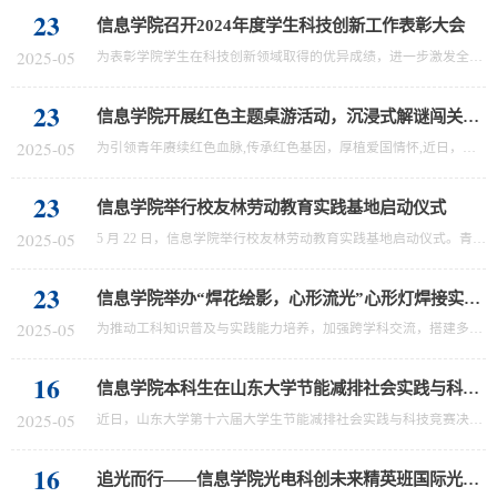
23
信息学院召开2024年度学生科技创新工作表彰大会
2025-05
为表彰学院学生在科技创新领域取得的优异成绩，进一步激发全院师生参与科创赛事的热情，5月22日，信息学院召开2024年度学生科技创新工作表彰大会。信息学院党委书记李德春，党委副书记宫相栋、李鸿娟，副院长李玉军，联想集团政企业务山东战区副总经理孙一、山东教育行业经理柳德伟出席活动，竞赛队伍指导教师、学院辅导员、获奖学生、获奖团队代表参加大会。会上，李德春致辞。他向在各类科创赛事中取得优异成绩的同学们表示祝...
23
信息学院开展红色主题桌游活动，沉浸式解谜闯关解锁思政教育新范式
2025-05
为引领青年赓续红色血脉,传承红色基因，厚植爱国情怀,近日，信息学院在青岛校区“一站式”学生综合社区举办“穿越百年五四，信步觉醒年代”沉浸式解谜闯关活动，以创新形式融合思政教育与学科特色，通过沉浸式桌游体验，感悟使命担当。时空场景“活”起来：秒变历史主角感悟历史使命活动现场复刻还原五四运动时期的标志性场景，参与学生化身“觉醒年代”的情报员、进步青年潜入谍报战线，在“密码破译”等关卡中直面历史抉择，...
23
信息学院举行校友林劳动教育实践基地启动仪式
2025-05
5 月 22 日，信息学院举行校友林劳动教育实践基地启动仪式。青岛校区后勤管理处处长罗司军、副处长王奉合，信息学院党委书记李德春、党委副书记宫相栋、李鸿娟出席仪式。青岛校区后勤管理处相关负责人，信息学院师生代表参加活动，绿荫守护行动正式启航。启动大会上，罗司军深入阐释校友林劳动教育实践基地建设定位与发展路径。他指出，基地既是美化校园生态的“实体工程”，也是连接校友情感的“桥梁工程”。未来基地将通过绿...
23
信息学院举办“焊花绘影，心形流光”心形灯焊接实践活动
2025-05
为推动工科知识普及与实践能力培养，加强跨学科交流，搭建多元学习互动平台，近日，信息学院举办“焊花绘影，心形流光”焊接心形灯实践活动，吸引了来自信息、环境、网安等多个学院的学生参与。活动现场，参与者与志愿者组成了“一对一”搭档，在专业指导下进行电路板元件焊接。随着电烙铁的温度逐渐升高，焊锡丝在焊点处慢慢融化，发出滋滋的声响，一股淡淡的松香气味弥漫在实验室中。参与者们手持电烙铁，专注地将红色LED灯按...
16
信息学院本科生在山东大学节能减排社会实践与科技竞赛中取得佳绩
2025-05
近日，山东大学第十六届大学生节能减排社会实践与科技竞赛决赛在兴隆山工程训练中心圆满落幕。信息学院学子凭借卓越的创新能力与扎实的专业素养脱颖而出，由刘艳琦、刘研硕、刘炎彤、李安宇、魏天行组成，王云征老师指导的团队，获得本次大赛特等奖（作品编号：ZH25044），成功获得推荐参加国赛的资格。本届大赛由山东大学本科生院、山东大学创新创业学院主办，山东大学核科学与能源动力学院、山东大学工程训练中心、山东大学低...
16
追光而行——信息学院光电科创未来精英班国际光日科普活动走进沂源一中