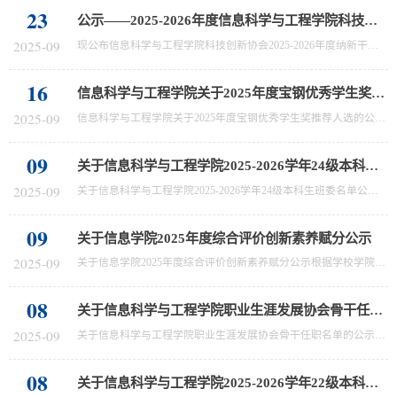
23
公示——2025-2026年度信息科学与工程学院科技创新协会纳新成员名单
2025-09
现公布信息科学与工程学院科技创新协会2025-2026年度纳新干事成员：科技部姜胜林 王学泰 王嘉琪 刘朝阳刘珂嘉 王景萱 孙文东 柏雨荷秘书处牛一茹 桑浩艺 常洪峥 葛语墨孙悦笑 鲁秋实 李金峰 李光哲宣传部张硕 柯例言 袁思艺袁艺玮 刘先楷 王梓瑞培训处刘容菲 蒋镇泽 段庆恩祝思蕙 朱李傲 周君竹公示时间为：9月23日-9月25日。公示期间如有异议，请向信息科学与工程学院团委反馈。联系人：高老师 0532-58630705共青团山东大学信...
16
信息科学与工程学院关于2025年度宝钢优秀学生奖推荐人选的公示
2025-09
信息科学与工程学院关于2025年度宝钢优秀学生奖推荐人选的公示根据《2025年度宝钢教育奖评审工作通知》以及学校工作安排，经学院审核，现将信息科学与工程学院关于2025年度宝钢优秀学生奖推荐人选公示如下：王伟豹公示期为2025年9月16日至9月17日，如对该审核结果有任何异议，请及时向山东大学信息科学与工程学院学生工作办公室反映，联系电话:0532-58630705。山东大学信息科学与工程学院学生工作办公室2025年9月16
09
关于信息科学与工程学院2025-2026学年24级本科生班委名单公示
2025-09
关于信息科学与工程学院2025-2026学年24级本科生班委名单公示为进一步加强班级建设，充分发挥班委在学生自我管理、自我服务中的核心作用，根据学院本科生班级管理工作安排及相关选拔流程，经个人申报、班级民主推荐与学院审核，现将信息科学与工程学院2024级本科生各班班委名单予以公示。公示期为2025年9月9日至2025年9月11日。公示期间，若有异议，请向N5-402学生工作办公室反映。信息科学与工程学院2025年9月9
09
关于信息学院2025年度综合评价创新素养赋分公示
2025-09
关于信息学院2025年度综合评价创新素养赋分公示根据学校学院的有关规定，经个人申报、学院初评，确定信息学院部分同学获得2025年度论文类和竞赛类科研创新学分，现予以公示（见附件）。公示期为9月9日-9月11日上午10点。如有异议，请咨询信息学院学生工作办公室。联系电话：0532-58630705 山东大学信息科学与工程学院 2025年9月9
08
关于信息科学与工程学院职业生涯发展协会骨干任职名单的公示
2025-09
关于信息科学与工程学院职业生涯发展协会骨干任职名单的公示为保障信息科学与工程学院职业生涯发展协会（以下简称“协会”）各项工作有序开展，充分发挥学生组织服务学生成长、助力职业发展的作用，任命以下同学为信息科学与工程学院职业生涯发展协会干部。主席罗一涵 杨硕部长团宣传部部长 秦文通策划部部长 沈誉组织部部长 王维宁公示期为2025年9月8日至2025年9月9日。公示期间，若有异议，请向N5-402学生工作办公室反映。信...
08
关于信息科学与工程学院2025-2026学年22级本科生班委名单公示