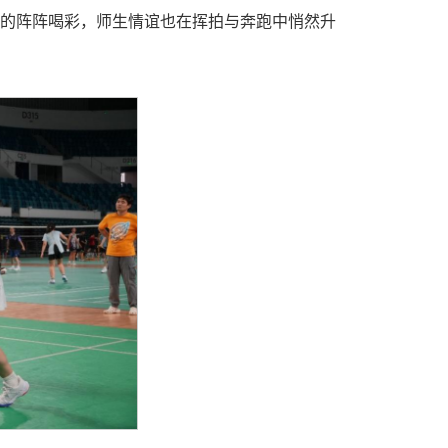
的阵阵喝彩，师生情谊也在挥拍与奔跑中悄然升