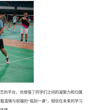
艺的平台，也增强了同学们之间的凝聚力和归属
载温情与祝福的“临别一课”，相信在未来的学习
佳绩。