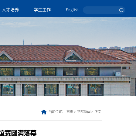
人才培养
学生工作
English
当前位置：
首页
>
学院新闻
>
正文
联谊赛圆满落幕