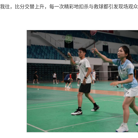
我往，比分交替上升，每一次精彩地扣杀与救球都引发现场观众