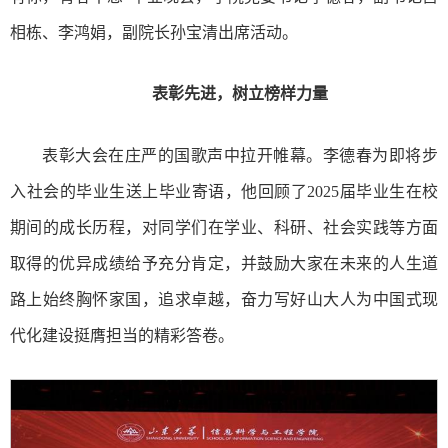
相栋、李鸿娟，副院长孙宝清出席活动。
表彰先进，树立榜样力量
表彰大会在庄严的国歌声中拉开帷幕。李德春为即将步
入社会的毕业生送上毕业寄语，他回顾了2025届毕业生在校
期间的成长历程，对同学们在学业、科研、社会实践等方面
取得的优异成绩给予充分肯定，并鼓励大家在未来的人生道
路上始终胸怀家国，追求卓越，奋力写好山大人为中国式现
代化建设挺膺担当的精彩答卷。