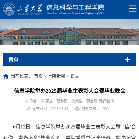
首页
当前位置：
首页
>
学院新闻
>
正文
信息学院举办2025届毕业生表彰大会暨毕业晚会
作者：文/郭慧、范雅丽、贾浩哲、李金珊 图/闫佳怡
发布时间：2025-06-16
浏览次数：
390
6月12日，信息学院举办2025届毕业生表彰大会暨“‘信’会
有你，青春不息”毕业晚会，学院党委书记李德春，副书记宫