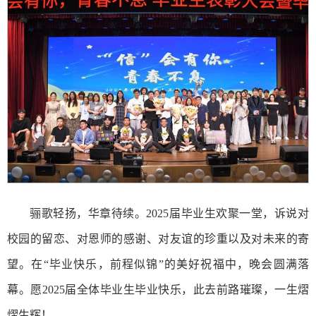
骊歌轻扬，华章待续。2025届毕业生欢聚一堂，诉说对
校园的留恋、对恩师的感谢、对友谊的珍重以及对未来的寄
望。在“毕业快乐，前程似锦”的美好祝福中，晚会圆满落
幕。愿2025届全体毕业生毕业快乐，此去前路璀璨，一生熠
熠生辉！