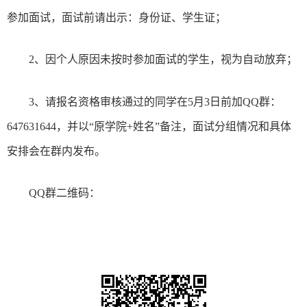
参加面试，面试前请出示：身份证、学生证；
2
、因个人原因未按时参加面试的学生，视为自动放弃；
3
、请报名资格审核通过的同学在
5
月
3
日前加
QQ
群：
647631644
，并以
“
原学院
+
姓名
”
备注，面试分组情况和具体
安排会在群内发布。
QQ
群二维码：